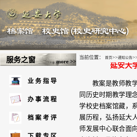
当前位置：
>>
>
首页
通知公告
服务之窗
more >>
延安大
业务指导
教案是教师教
同历史时期教学理
办事流程
学校史档案馆藏，
展历程，弘扬延大
档案考评
师发展中心联合
面
下载专区