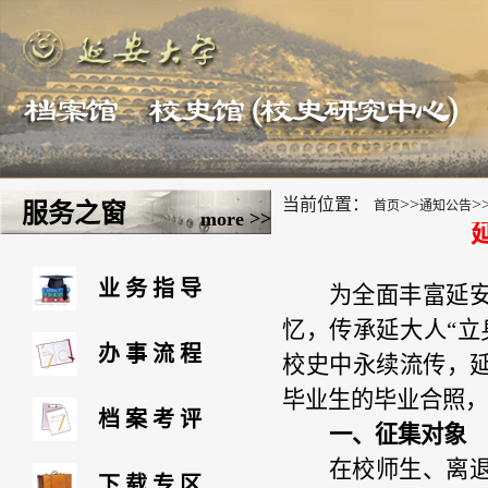
当前位置：
>>
>
首页
通知公告
服务之窗
more >>
业务指导
为全面丰富延
忆，传承延大人
“
办事流程
校史中永续流传，
毕业生的毕业合照，
档案考评
一、
征集对象
在校师生、离
下载专区